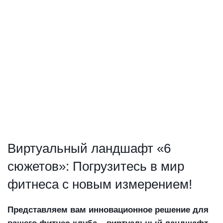
810 530
руб.
Беговая дорожка KRAFT Fitness PK-17LT
В корзину
Kraft Fitness
595 978
руб.
Беговая дорожка KRAFT Fitness PK-17LT21
В корзину
Kraft Fitness
651 602
руб.
Виртуальный ландшафт «6
сюжетов»: Погрузитесь в мир
фитнеса с новым измерением!
Представляем вам инновационное решение для