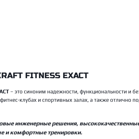
413 211
руб.
ение/разведение ног KRAFT
Тяга сверху/гребля
В корзину
В корзину
Fitness EXACT KFDXHAA
Fitness EXACT 
Kraft Fitness
Kraft Fitnes
317 855
руб.
365 533
ру
KRAFT FITNESS EXACT
ACT
– это синоним надежности, функциональности и бе
фитнес-клубах и спортивных залах, а также отлично п
едовые инженерные решения, высококачественны
е и комфортные тренировки.