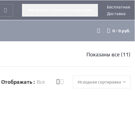
Бесплатная
Расчитать стоимость спортзала
Доставка
0
/
0
руб.
Показаны все (11)
Отображать
Все
оножные сидя
Жим от груди/ жим от плеч KRAFT
В корзину
CT KFDXLPC
Fitness EXACT KFDXMP
s
Kraft Fitness