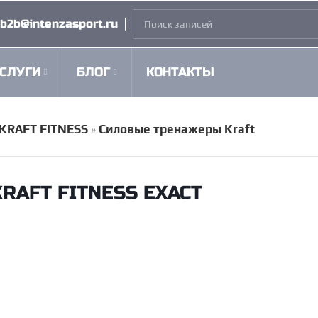
b2b@intenzasport.ru
СЛУГИ
БЛОГ
КОНТАКТЫ
KRAFT FITNESS
»
Силовые тренажеры Kraft
KRAFT FITNESS EXACT
Жим ногами сидя/икр
В корзину
KRAFT Fitness EXA
Kraft Fitnes