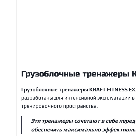
Разгибание ног/сгибание ног сидя
В корзину
KRAFT Fitness EXACT KFDXLCE
Свед
Kraft Fitness
365 533
руб.
Грузоблочные тренажеры 
Грузоблочные тренажеры KRAFT FITNESS EX
разработаны для интенсивной эксплуатации в 
тренировочного пространства.
Эти тренажеры сочетают в себе пер
обеспечить максимально эффективны