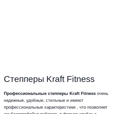
424 364
руб.
Степпер KRAFT Fitness PP580
В корзину
Kraft Fitness
392 337
руб.
Степпер KRAFT Fitness PP580T
В корзину
Kraft Fitness
520 447
руб.
Степперы Kraft Fitness
Профессиональные степперы Kraft Fitness
очень
надежные, удобные, стильные и имеют
профессиональные характеристики , что позволяет