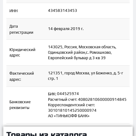
434583143453
ИНН
Дата
14 февраля 2019 г.
регистрации
143025, Россия, Московская область,
Юридический
Одинцовский район,с. Ромашково,
адрес
Европейский бульвар д 3 кв 39
121351, город Москва, ул Боженко, д. 5-г
Фактический
стр. 1
адрес:
044525974
БИК:
Расчетный счет: 40802810600000914845
Банковские
Корреспондентский счет:
реквизиты
30101810145250000974
АО «ТИНЬКОФФ БАНК»
Товары из каталога