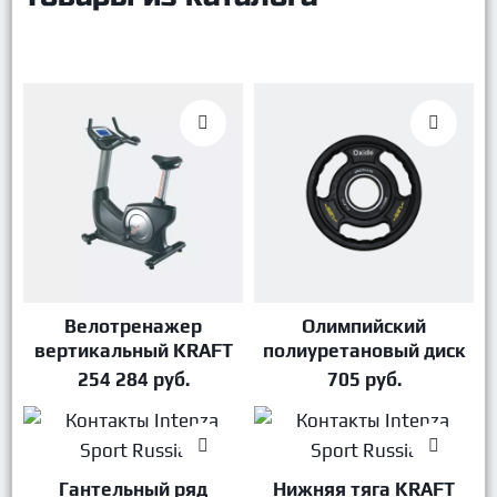
Велотренажер
Олимпийский
В корзину
В корзину
вертикальный KRAFT
полиуретановый диск
Fitness PP350
1,25кг Oxide Fitness
254 284
руб.
705
руб.
OWP02
Гантельный ряд
Нижняя тяга KRAFT
В корзину
В корзину