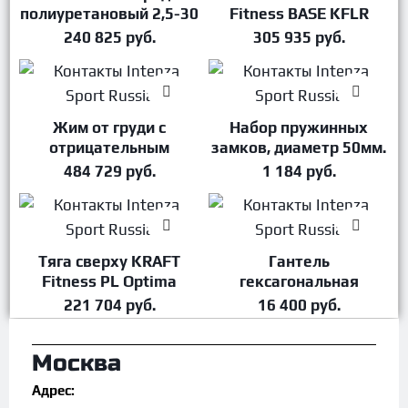
полиуретановый 2,5-30
Fitness BASE KFLR
PROTRAIN DB6112
240 825
руб.
305 935
руб.
Жим от груди с
Набор пружинных
В корзину
В корзину
отрицательным
замков, диаметр 50мм.
наклоном Intenza ZONE
(2шт.) KRAFT Fitness V-
484 729
руб.
1 184
руб.
ZL-13
G020
Тяга сверху KRAFT
Гантель
В корзину
В корзину
Fitness PL Optima
гексагональная
KFPLOLPD
обрезиненная
221 704
руб.
16 400
руб.
YOUSTEEL, 42,5 кг
Москва
Адрес: