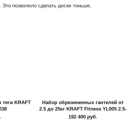
. Это позволило сделать диски тоньше,
я тяги KRAFT
Набор обрезиненных гантелей от
В корзину
038
2.5 до 25кг KRAFT Fitness YL005 2.5-
25
.
192 400
руб.