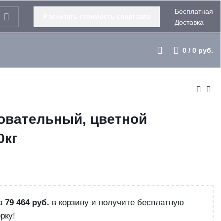
Бесплатная
Расчитать стоимость спортзала
Доставка
0
/
0
руб.
овательный, цветной
0кг
на
79 464
руб.
в корзину и получите бесплатную
рку!