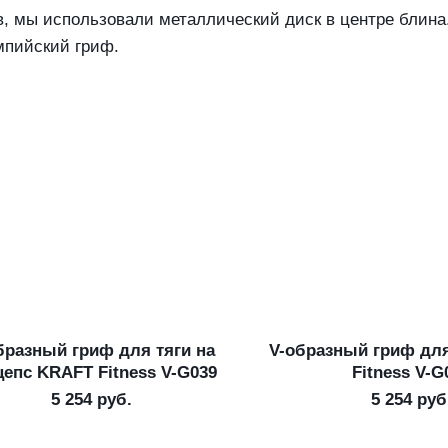
в, мы использовали металлический диск в центре блина
мпийский гриф.
бразный гриф для тяги на
V-образный гриф дл
В корзину
В корзину
цепс KRAFT Fitness V-G039
Fitness V-G
5 254
руб.
5 254
руб