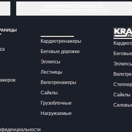
РАССЧИТАТЬ СТОИМОСТЬ
КОРПОРАТИВНОГО СПОРТЗАЛА
РАНИЦЫ
Кардиотренажеры
Кардио
nza
Беговые дорожки
Беговые
Эллипсы
Эллипс
Лестницы
Велотр
нажеров
Велотренажеры
Степпе
Сайклы
Сайклы
Грузоблочные
Силовы
Нагружаемые
нфиденциальности