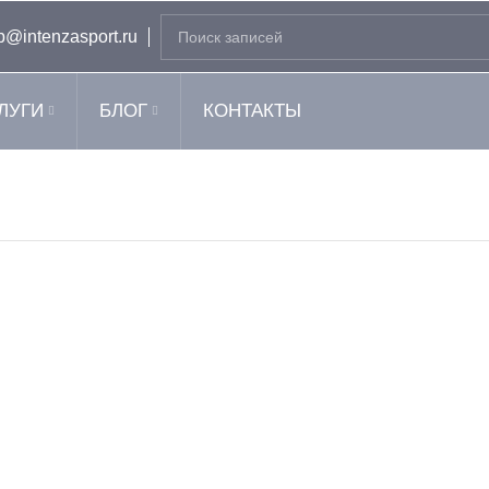
b@intenzasport.ru
ЛУГИ
БЛОГ
КОНТАКТЫ
ая тяга сидя KRAFT Fitness
Гребной тренажер KR
Выберите параметры
В корзину
ADVANT KFASR
PP690
Kraft Fitness
Kraft Fitnes
246 337
ру