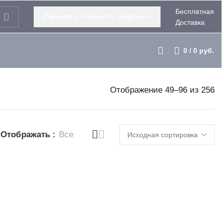
Бесплатная
Расчитать стоимость спортзала
Доставка
0
/
0
руб.
Отображение 49–96 из 256
Отображать
Все
AFT Fitness
Гриф W-образный, длина 73 см
В корзину
KRAFT Fitness V-G046
s
Kraft Fitness
б.
4 736
руб.