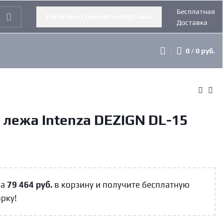
Бесплатная
Расчитать стоимость спортзала
Доставка
0
/
0
руб.
 лежа Intenza DEZIGN DL-15
на
79 464
руб.
в корзину и получите бесплатную
орку!