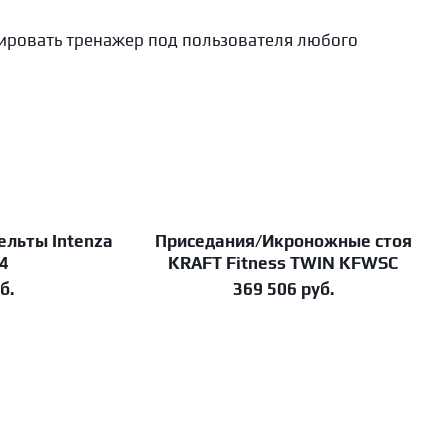
ировать тренажер под пользователя любого
ельты Intenza
Приседания/Икроножные стоя
В корзину
14
KRAFT Fitness TWIN KFWSC
б.
369 506
руб.