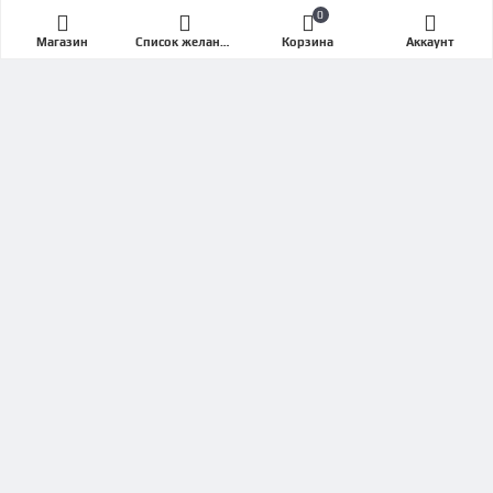
0
Кардиотренажеры
Магазин
Список желаний (Wishlist)
Корзина
Аккаунт
Беговые дорожки
Эллипсы
Велотренажеры
Степперы
Сайклы
Силовые тренажеры
СЕРВИС ПОДДЕРЖКА
Объявленная стоимость товара действительна
на текущую дату
Связаться с нами