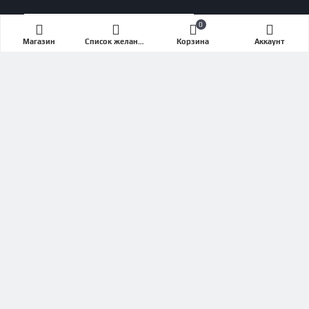
Кардиотренажеры
0
Магазин
Список желаний (Wishlist)
Корзина
Аккаунт
Беговые дорожки
Эллипсы
Велотренажеры
Степперы
Сайклы
Силовые тренажеры
СЕРВИС ПОДДЕРЖКА
Объявленная стоимость товара действительна
на текущую дату
Связаться с нами