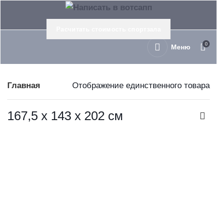
Расчитать стоимость спортзала
0
Меню
Главная
Отображение единственного товара
167,5 х 143 х 202 см
Тяга сверху KRAFT Fitness ADVANT KFAMLP
В корзину
Kraft Fitness
397 533
руб.