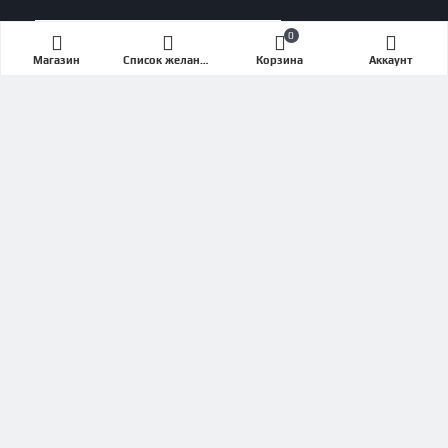
Кардиотренажеры
0
Магазин
Список желаний (Wishlist)
Корзина
Аккаунт
Беговые дорожки
Эллипсы
Велотренажеры
Степперы
Сайклы
Силовые тренажеры
СЕРВИС ПОДДЕРЖКА
Объявленная стоимость товара действительна
на текущую дату
Связаться с нами