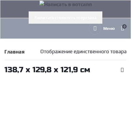
Расчитать стоимость спортзала
0
Меню
Отображение единственного товара
Главная
138,7 х 129,8 х 121,9 см
Олимпийская горизонтальная скамья Intenza
В корзину
SBR-02
Intenza
154 145
руб.