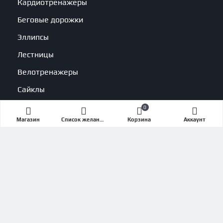
Кардиотренажеры
Беговые дорожки
Эллипсы
Лестницы
Велотренажеры
Сайклы
Грузоблочные
0
Магазин
Список желаний (Wishlist)
Корзина
Аккаунт
Нагружаемые
Кардиотренажеры
Беговые дорожки
Эллипсы