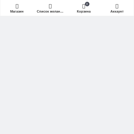
0
Кардиотренажеры
Магазин
Список желаний (Wishlist)
Корзина
Аккаунт
Беговые дорожки
Эллипсы
Велотренажеры
Степперы
Сайклы
Силовые тренажеры
СЕРВИС ПОДДЕРЖКА
Объявленная стоимость товара действительна
на текущую дату
Связаться с нами