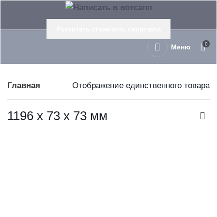
Расчитать стоимость спортзала
0
Меню
Главная
Отображение единственного товара
1196 х 73 х 73 мм
Гриф слабоизогнутый хромированный нагрузка
В корзину
300 LBS OKPRO OK5004-2
OKPRO
10 170
руб.